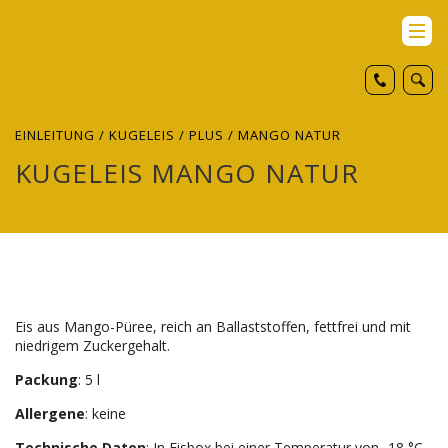
EINLEITUNG
/
KUGELEIS
/
PLUS
/ MANGO NATUR
KUGELEIS MANGO NATUR
Eis aus Mango-Püree, reich an Ballaststoffen, fettfrei und mit
niedrigem Zuckergehalt.
Packung
: 5 l
Allergene
: keine
Technische Daten
: In Eisbox bei einer Temperatur von -18 °C