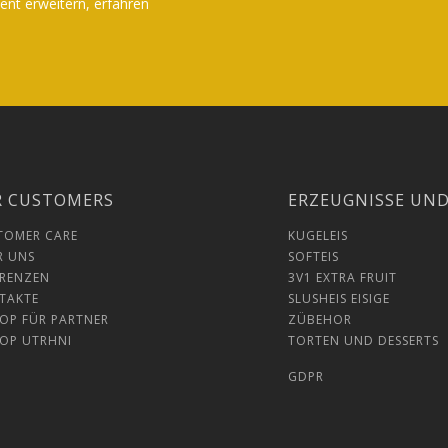
nt erweitern, erfahren
R CUSTOMERS
ERZEUGNISSE UN
TOMER CARE
KUGELEIS
R UNS
SOFTEIS
ERENZEN
3V1 EXTRA FRUIT
TAKTE
SLUSHEIS EISIGE
HOP FÜR PARTNER
ZÜBEHOR
HOP UTRHNI
TORTEN UND DESSERTS
GDPR