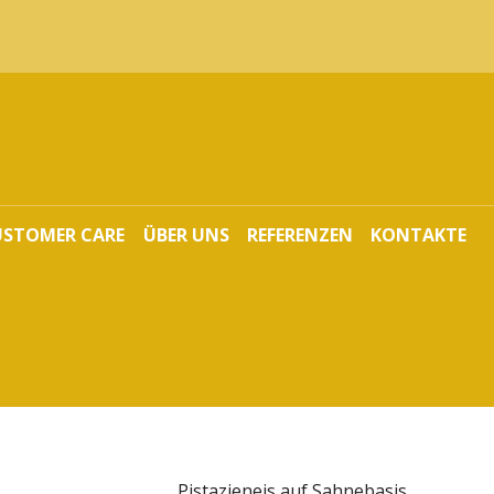
USTOMER CARE
ÜBER UNS
REFERENZEN
KONTAKTE
Pistazieneis auf Sahnebasis.