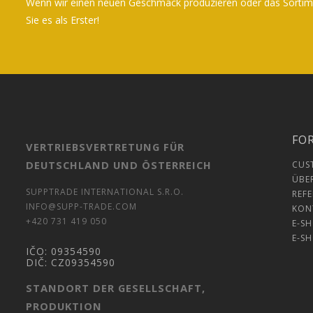
Wenn wir einen neuen Geschmack produzieren oder das Sortime
Sie es als Erster!
FO
VERTRIEBSVERTRETUNG FÜR
DEUTSCHLAND UND ÖSTERREICH
CUS
ÜBE
SUPPTRADE INTERNATIONAL S.R.O.
REF
INFO@SUPP-TRADE.COM
KON
+420 731 419 050
E-S
E-S
IČO:
09354590
DIČ:
CZ09354590
STANDORT DER GESELLSCHAFT,
PRODUKTION